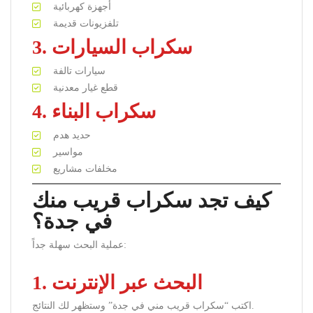
أجهزة كهربائية
تلفزيونات قديمة
3. سكراب السيارات
سيارات تالفة
قطع غيار معدنية
4. سكراب البناء
حديد هدم
مواسير
مخلفات مشاريع
كيف تجد سكراب قريب منك
في جدة؟
عملية البحث سهلة جداً:
1. البحث عبر الإنترنت
اكتب “سكراب قريب مني في جدة” وستظهر لك النتائج.